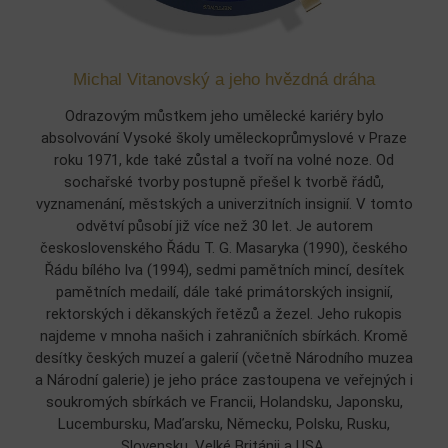
Michal Vitanovský a jeho hvězdná dráha
Odrazovým můstkem jeho umělecké kariéry bylo
absolvování Vysoké školy uměleckoprůmyslové v Praze
roku 1971, kde také zůstal a tvoří na volné noze. Od
sochařské tvorby postupně přešel k tvorbě řádů,
vyznamenání, městských a univerzitních insignií. V tomto
odvětví působí již více než 30 let. Je autorem
československého Řádu T. G. Masaryka (1990), českého
Řádu bílého lva (1994), sedmi pamětních mincí, desítek
pamětních medailí, dále také primátorských insignií,
rektorských i děkanských řetězů a žezel. Jeho rukopis
najdeme v mnoha našich i zahraničních sbírkách. Kromě
desítky českých muzeí a galerií (včetně Národního muzea
a Národní galerie) je jeho práce zastoupena ve veřejných i
soukromých sbírkách ve Francii, Holandsku, Japonsku,
Lucembursku, Maďarsku, Německu, Polsku, Rusku,
Slovensku, Velké Británii a USA.