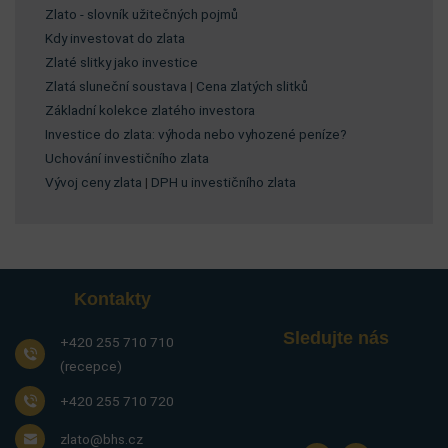
Zlato - slovník užitečných pojmů
Kdy investovat do zlata
Zlaté slitky jako investice
Zlatá sluneční soustava
|
Cena zlatých slitků
Základní kolekce zlatého investora
Investice do zlata: výhoda nebo vyhozené peníze?
Uchování investičního zlata
Vývoj ceny zlata
|
DPH u investičního zlata
Kontakty
Sledujte nás
+420 255 710 710
(recepce)
+420 255 710 720
zlato@bhs.cz