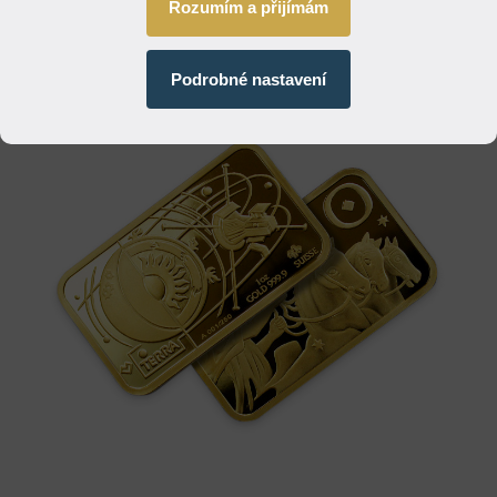
Rozumím a přijímám
Výrobce/Rafinérie: PAMP
Balení: ochranné balení s certifikační kartou
Ryzost: 999,9 (24 karátů)
Podrobné nastavení