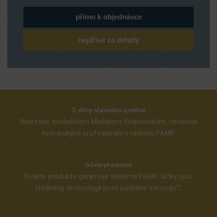
přímo k objednávce
nejdříve za detaily
Z dílny slavného umělce
Navržené medailérem Michalem Vitanovským, vyrobené
švýcarskými profesionály v rafinérii PAMP.
Důvěryhodnost
Kvalitu produktu garantuje slévárna PAMP. Slitky jsou
chráněny technologií proti padělání Veriscan™
.