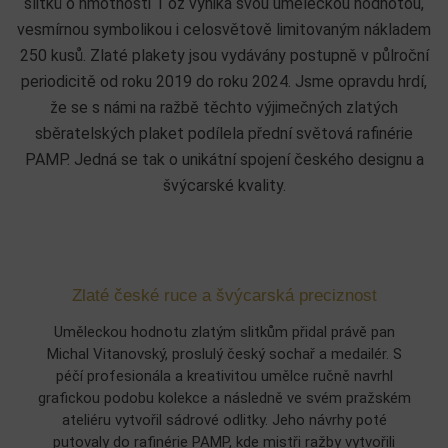
slitků o hmotnosti 1 oz vyniká svou uměleckou hodnotou,
vesmírnou symbolikou i celosvětově limitovaným nákladem
250 kusů. Zlaté plakety jsou vydávány postupně v půlroční
periodicitě od roku 2019 do roku 2024. Jsme opravdu hrdí,
že se s námi na ražbě těchto výjimečných zlatých
sběratelských plaket podílela přední světová rafinérie
PAMP. Jedná se tak o unikátní spojení českého designu a
švýcarské kvality.
Zlaté české ruce a švýcarská preciznost
Uměleckou hodnotu zlatým slitkům přidal právě pan
Michal Vitanovský, proslulý český sochař a medailér. S
péčí profesionála a kreativitou umělce ručně navrhl
grafickou podobu kolekce a následně ve svém pražském
ateliéru vytvořil sádrové odlitky. Jeho návrhy poté
putovaly do rafinérie PAMP, kde mistři ražby vytvořili