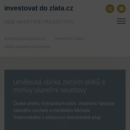
investovat do zlata.cz
VAŠE INVESTIČNÍ PŘÍLEŽITOSTI
investovatdozlata.cz
investiční zlato
Zlatá sluneční soustava
Umělecká sbírka zlatých slitků s
motivy sluneční soustavy
České umění, švýcarská kvalita. Vesmírná fantazie
slavného sochaře a medailéra Michala
Vitanovského v exkluzivní sběratelské etuji.