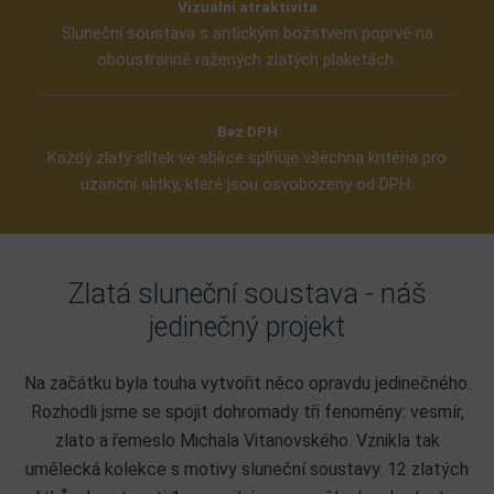
Vizuální atraktivita
Sluneční soustava s antickým božstvem poprvé na
oboustranně ražených zlatých plaketách.
Bez DPH
Každý zlatý slitek ve sbírce splňuje všechna kritéria pro
uzanční slitky, které jsou osvobozeny od DPH.
Zlatá sluneční soustava - náš
jedinečný projekt
Na začátku byla touha vytvořit něco opravdu jedinečného.
Rozhodli jsme se spojit dohromady tři fenomény: vesmír,
zlato a řemeslo Michala Vitanovského. Vznikla tak
umělecká kolekce s motivy sluneční soustavy. 12 zlatých