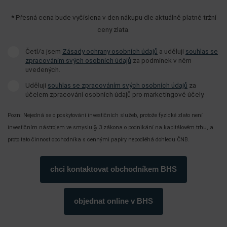
* Přesná cena bude vyčíslena v den nákupu dle aktuálně platné tržní
ceny zlata.
Četl/a jsem
Zásady ochrany osobních údajů
a uděluji
souhlas se
zpracováním svých osobních údajů
za podmínek v něm
uvedených.
Uděluji
souhlas se zpracováním svých osobních údajů
za
účelem zpracování osobních údajů pro marketingové účely.
Pozn: Nejedná se o poskytování investičních služeb, protože fyzické zlato není
investičním nástrojem ve smyslu § 3 zákona o podnikání na kapitálovém trhu, a
proto tato činnost obchodníka s cennými papíry nepodléhá dohledu ČNB.
chci kontaktovat obchodníkem BHS
objednat online v BHS