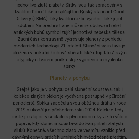
jednotlivé zlaté plakety. Slitky jsou tak zpracovány s
kvalitou Proof Like a splňují londýnský standard Good
Delivery (LBMA). Díky kvalitní ražbě vynikne také jejich
zdobení. Na přední straně můžeme obdivovat reliéf
antických bohů symbolizující jednotlivá nebeská tělesa.
Zadní část kontrastně vykresluje planety z pohledu
moderních technologií 21. století. Sluneční soustava je
uložena v unikátní kruhové sběratelské etuji, která svým
atypickým tvarem podkresluje výjimečnou myšlenku
sbírky.
Planety v pohybu
Stejně jako je v pohybu celá sluneční soustava, tak i
kolekce zlatých plaket je vydávána postupně v půlroční
periodicitě. Sbírka započala svou oběžnou dráhu v roce
2019 a ukončí ji s příchodem roku 2024. Kolekce tedy
roste postupně v souladu s plynoucími roky. Je to vůbec
poprvé, kdy sluneční soustava dotváří příběh zlatých
slitků. Konečně, všechno zlato ve vesmíru vzniklo před
dávnými eony v srdcích umírajících hvězd těsně předtím,