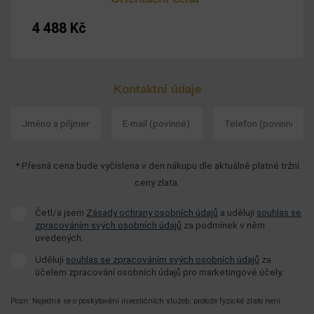
Kontaktní údaje
* Přesná cena bude vyčíslena v den nákupu dle aktuálně platné tržní
ceny zlata.
Četl/a jsem
Zásady ochrany osobních údajů
a uděluji
souhlas se
zpracováním svých osobních údajů
za podmínek v něm
uvedených.
Uděluji
souhlas se zpracováním svých osobních údajů
za
účelem zpracování osobních údajů pro marketingové účely.
Pozn: Nejedná se o poskytování investičních služeb, protože fyzické zlato není