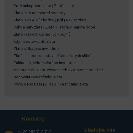
Proč nakupovat zlato
|
Zlaté slitky
Zlato jako uchovatel hodnoty
Zlato jako 4. důchodový pilíř
|
Nákup zlata
Váhy a míry zlata
|
Zlato - jistota v nejisté době
Zlato - slovník užitečných pojmů
Kdy investovat do zlata
Zlaté slitky jako investice
Zlatá sluneční soustava
|
Cena zlatých slitků
Základní kolekce zlatého investora
Investice do zlata: výhoda nebo vyhozené peníze?
Uchování investičního zlata
Vývoj ceny zlata
|
DPH u investičního zlata
Kontakty
Sledujte nás
+420 255 710 710