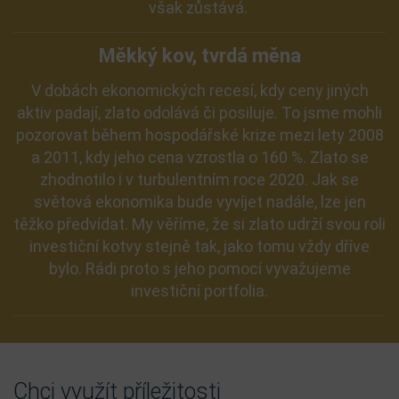
však zůstává.
Měkký kov, tvrdá měna
V dobách ekonomických recesí, kdy ceny jiných
aktiv padají, zlato odolává či posiluje. To jsme mohli
pozorovat během hospodářské krize mezi lety 2008
a 2011, kdy jeho cena vzrostla o 160 %. Zlato se
zhodnotilo i v turbulentním roce 2020. Jak se
světová ekonomika bude vyvíjet nadále, lze jen
těžko předvídat. My věříme, že si zlato udrží svou roli
investiční kotvy stejně tak, jako tomu vždy dříve
bylo. Rádi proto s jeho pomocí vyvažujeme
investiční portfolia.
Chci využít příležitosti