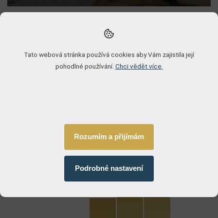
Když promluví čísla
×
* cena granulátu 1oz v CZK na LBMA
Tato webová stránka používá cookies aby Vám zajistila její
pohodlné používání.
Chci vědět více.
Dnešní cena zlata (oz)
NaN
zlato/CZK
Rozumím a přijímám
Podrobné nastavení