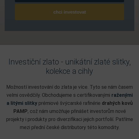
chci investovat
Investiční zlato - unikátní zlaté slitky,
kolekce a cihly
Možností investování do zlata je více. Tyto se nám časem
velmi osvědčily. Obchodujeme s certifikovanými
raženými
a litými slitky
prémiové švýcarské rafinérie
drahých kovů
PAMP
, což nám umožňuje přinášet investorům nové
projekty i produkty pro diverzifikaci jejich portfolií. Patříme
mezi přední české distributory této komodity.