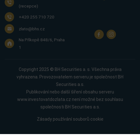
(recepce)
+420 255 710 720
zlato@bhs.cz
Na Příkopě 848/6, Praha
1
Copyright 2025 © BH Securities a. s. Všechna práva
vyhrazena. Provozovatelem serveru je společnost BH
Securities a.s.
Publikování nebo další šíření obsahu serveru
www.investovatdozlata.cz není možné bez souhlasu
společnosti BH Securities a.s.
Zásady používání souborů cookie