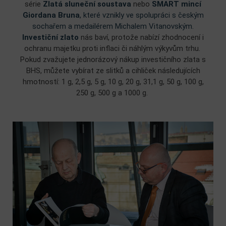
série
Zlatá sluneční soustava
nebo
SMART mincí
Giordana Bruna
, které vznikly ve spolupráci s českým
sochařem a medailérem Michalem Vitanovským.
Investiční zlato
nás baví, protože nabízí zhodnocení i
ochranu majetku proti inflaci či náhlým výkyvům trhu.
Pokud zvažujete jednorázový nákup investičního zlata s
BHS, můžete vybírat ze slitků a cihliček následujících
hmotností: 1 g, 2,5 g, 5 g, 10 g, 20 g, 31,1 g, 50 g, 100 g,
250 g, 500 g a 1000 g.