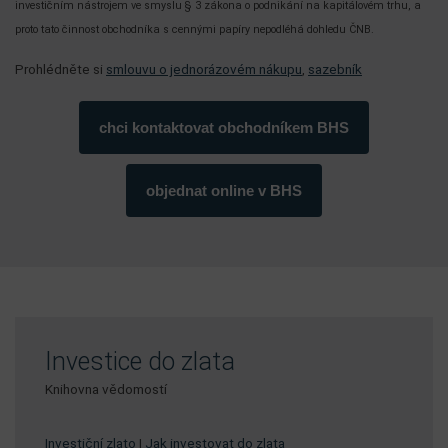
investičním nástrojem ve smyslu § 3 zákona o podnikání na kapitálovém trhu, a
proto tato činnost obchodníka s cennými papíry nepodléhá dohledu ČNB.
Prohlédněte si
smlouvu o jednorázovém nákupu
,
sazebník
chci kontaktovat obchodníkem BHS
objednat online v BHS
Investice do zlata
Knihovna vědomostí
Investiční zlato
|
Jak investovat do zlata