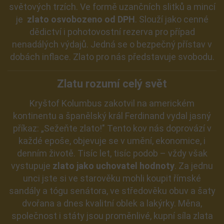
světových trzích. Ve formě uzančních slitků a mincí
je
zlato osvobozeno od DPH
. Slouží jako cenné
dědictví i pohotovostní rezerva pro případ
nenadálých výdajů. Jedná se o bezpečný přístav v
dobách inflace. Zlato pro nás představuje svobodu.
Zlatu rozumí celý svět
Kryštof Kolumbus zakotvil na americkém
kontinentu a španělský král Ferdinand vydal jasný
příkaz: „Sežeňte zlato!" Tento kov nás doprovází v
každé epoše, objevuje se v umění, ekonomice, i
denním životě. Tisíc let, tisíc podob – vždy však
vystupuje
zlato jako uchovatel hodnoty
. Za jednu
unci jste si ve starověku mohli koupit římské
sandály a tógu senátora, ve středověku obuv a šaty
dvořana a dnes kvalitní oblek a lakýrky. Měna,
společnost i státy jsou proměnlivé, kupní síla zlata