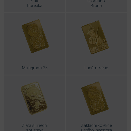
Zlatá
Giordano
horečka
Bruno
Multigram+25
Lunární série
Zlatá sluneční
Základní kolekce
soustava
zlatého investora